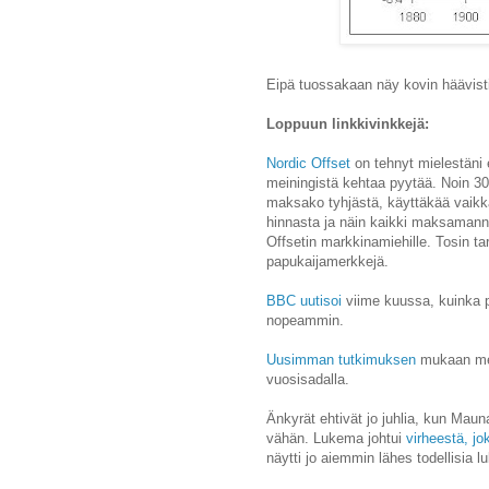
Eipä tuossakaan näy kovin häävisti
Loppuun linkkivinkkejä:
Nordic Offset
on tehnyt mielestäni e
meiningistä kehtaa pyytää. Noin 30 
maksako tyhjästä, käyttäkää vaik
hinnasta ja näin kaikki maksaman
Offsetin markkinamiehille. Tosin ta
papukaijamerkkejä.
BBC uutisoi
viime kuussa, kuinka p
nopeammin.
Uusimman tutkimuksen
mukaan mere
vuosisadalla.
Änkyrät ehtivät jo juhlia, kun Ma
vähän. Lukema johtui
virheestä, jo
näytti jo aiemmin lähes todellisia 