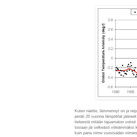
Kuten näette, lämmennyt on ja reip
peräti 20 vuonna lämpötilat jääneet 
tieteestä mitään tajuamaton voinu
tosiaan jäi selkeästi viileämmäksi
kuin paria viime vuosisadan viimei