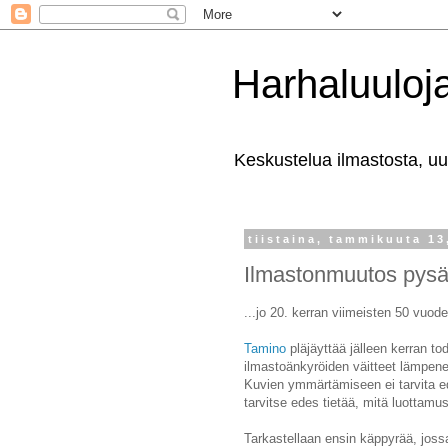
Harhaluuloj
Keskustelua ilmastosta, uut
tiistaina, tammikuuta 13
Ilmastonmuutos pysäh
...jo 20. kerran viimeisten 50 vuode
Tamino
pläjäyttää jälleen kerran t
ilmastoänkyröiden väitteet lämpene
Kuvien ymmärtämiseen ei tarvita ed
tarvitse edes tietää, mitä luottamusv
Tarkastellaan ensin käppyrää, jossa 