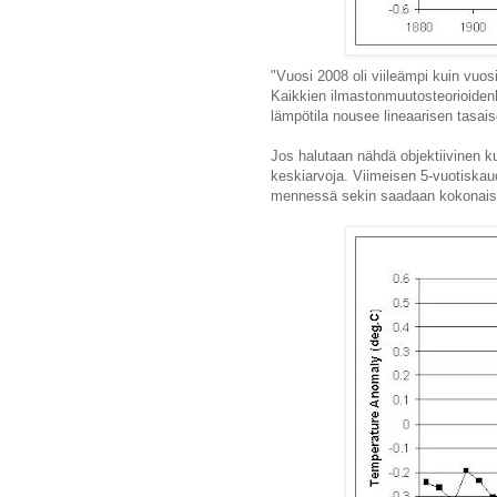
"Vuosi 2008 oli viileämpi kuin vuo
Kaikkien ilmastonmuutosteorioide
lämpötila nousee lineaarisen tasai
Jos halutaan nähdä objektiivinen k
keskiarvoja. Viimeisen 5-vuotiska
mennessä sekin saadaan kokonaiseks