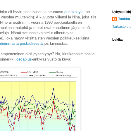
rinko oli hyvin passiivinen ja seuraava
aurinkosykli
on
Lyhyesti kirj
uosina muutenkin). Alkuvuotta viilensi la Nina, joka siis
Tuukka
l Nino aiheutti mm. vuonna 1998 poikkeuksellisen
Tarkastele p
apallon ilmakehä ja meret ovat kaoottinen järjestelmä,
heluja. Nämä satunnaisvaihtelut aiheuttavat
e), joka näkyy yksittäisten vuosien poikkeuksellisina
Lukijat
nhemmasta postauksesta
jos kiinnostaa.
ä lämpeneminen olisi pysähtynyt? No, kirsikanpoiminnalla
esimerkki
icecap.us
-änkyräsivustolta kuva: