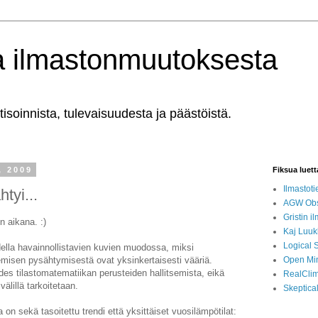
a ilmastonmuutoksesta
isoinnista, tulevaisuudesta ja päästöistä.
, 2009
Fiksua luet
Ilmastoti
tyi...
AGW Obs
Gristin i
n aikana. :)
Kaj Luuk
Logical 
odella havainnollistavien kuvien muodossa, miksi
misen pysähtymisestä ovat yksinkertaisesti vääriä.
Open Mi
es tilastomatematiikan perusteiden hallitsemista, eikä
RealCli
älillä tarkoitetaan.
Skeptica
on sekä tasoitettu trendi että yksittäiset vuosilämpötilat: