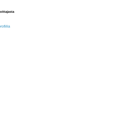
oittajasta
rofiilia