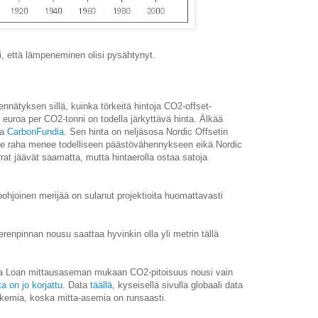
, että lämpeneminen olisi pysähtynyt.
nnätyksen sillä, kuinka törkeitä hintoja CO2-offset-
euroa per CO2-tonni on todella järkyttävä hinta. Älkää
ka
CarbonFundia
. Sen hinta on neljäsosa Nordic Offsetin
ne raha menee todelliseen päästövähennykseen eikä Nordic
rrat jäävät saamatta, mutta hintaerolla ostaa satoja
ohjoinen merijää on sulanut projektioita huomattavasti
npinnan nousu saattaa hyvinkin olla yli metrin tällä
una Loan mittausaseman mukaan CO2-pitoisuus nousi vain
ka on jo korjattu
. Data
täällä
, kyseisellä sivulla globaali data
lukemia, koska mitta-asemia on runsaasti.