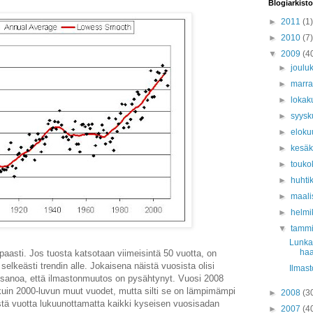
Blogiarkisto
►
2011
(1)
►
2010
(7)
▼
2009
(4
►
joulu
►
marr
►
lokak
►
syys
►
eloku
►
kesä
►
touko
►
huhti
►
maali
►
helmi
▼
tamm
Lunka
haa
paasti. Jos tuosta katsotaan viimeisintä 50 vuotta, on
selkeästi trendin alle. Jokaisena näistä vuosista olisi
Ilmast
t sanoa, että ilmastonmuutos on pysähtynyt. Vuosi 2008
 kuin 2000-luvun muut vuodet, mutta silti se on lämpimämpi
►
2008
(3
stä vuotta lukuunottamatta kaikki kyseisen vuosisadan
►
2007
(4