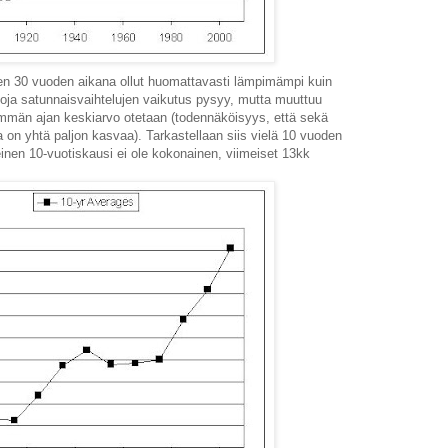
ten 30 vuoden aikana ollut huomattavasti lämpimämpi kuin
voja satunnaisvaihtelujen vaikutus pysyy, mutta muuttuu
män ajan keskiarvo otetaan (todennäköisyys, että sekä
aa on yhtä paljon kasvaa). Tarkastellaan siis vielä 10 vuoden
inen 10-vuotiskausi ei ole kokonainen, viimeiset 13kk