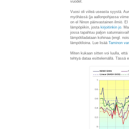
vuodet.
Vuosi oli viileä useasta syystä. Au
myöhässä (ja aallonpohjassa viime v
on el Ninon päinvastainen ilmiö. E
lämpöpiikin, josta
kirjoitinkin jo
. Ma
jossa tapahtuu paljon satunnaisvai
lämpötiladataan kohinaa (engl. nois
lämpötiloina. Lue lisää
Taminon va
Miten kukaan sitten voi luulla, ett
tehtyä dataa esittelemällä. Tässä 