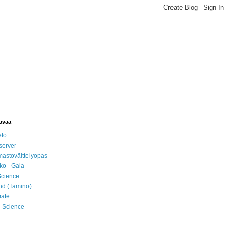
tavaa
eto
erver
lmastoväittelyopas
ko - Gaia
Science
nd (Tamino)
mate
l Science