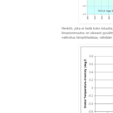
Henkilö, joka ei tiedä koko totuutta,
ilmastonmuutos on oikeasti pysäh
valikoitua lämpötiladataa, nähdää