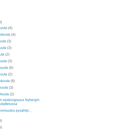
0)
kuuta
(4)
askuuta
(4)
uuta
(3)
kuuta
(3)
uta
(2)
kuuta
(3)
kuuta
(6)
kuuta
(2)
skuuta
(8)
kuuta
(3)
ikuuta
(2)
n epäloogisuus Nybergin
stattelussa
onmuutos pysähtyi...
0)
0)