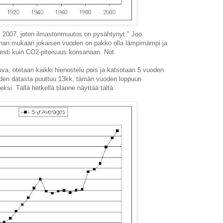
si 2007, joten ilmastonmuutos on pysähtynyt." Joo.
nhan mukaan jokaisen vuoden on pakko olla lämpimämpi ja
sesti kuin CO2-pitoisuus konsanaan. Not.
uva, otetaan kaikki hienostelu pois ja katsotaan 5 vuoden
uden datasta puuttuu 13kk, tämän vuoden loppuun
i. Tällä hetkellä tilanne näyttää tältä: